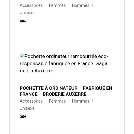
Accessoires
Femmes
Hommes
Unisexe
40
€
Ce
produit
a
plusieurs
variations.
Les
options
peuvent
être
choisies
sur
POCHETTE À ORDINATEUR – FABRIQUÉ EN
la
FRANCE – BRODERIE AUXERRE
page
Accessoires
Femmes
Hommes
du
produit
Unisexe
35
€
Ce