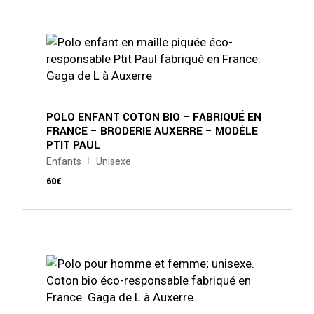
produit
a
plusieurs
variations.
Les
options
peuvent
être
choisies
sur
POLO ENFANT COTON BIO – FABRIQUÉ EN
la
FRANCE – BRODERIE AUXERRE – MODÈLE
page
PTIT PAUL
du
produit
Enfants
Unisexe
60
€
Ce
produit
a
plusieurs
variations.
Les
options
peuvent
être