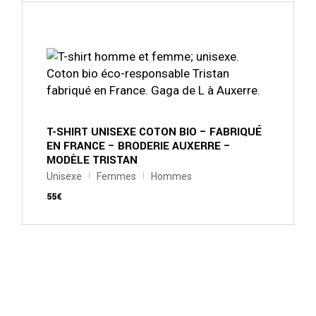
Ce
produit
a
plusieurs
variations.
Les
options
peuvent
être
choisies
sur
T-SHIRT UNISEXE COTON BIO – FABRIQUÉ
la
EN FRANCE – BRODERIE AUXERRE –
page
MODÈLE TRISTAN
du
produit
Unisexe
Femmes
Hommes
55
€