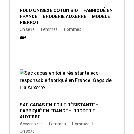
choisies
sur
POLO UNISEXE COTON BIO – FABRIQUÉ EN
la
FRANCE – BRODERIE AUXERRE – MODÈLE
page
PIERROT
du
produit
Unisexe
Femmes
Hommes
60
€
Ce
produit
a
plusieurs
variations.
Les
options
peuvent
être
choisies
sur
SAC CABAS EN TOILE RÉSISTANTE –
la
FABRIQUÉ EN FRANCE – BRODERIE
page
AUXERRE
du
produit
Accessoires
Femmes
Hommes
Unisexe