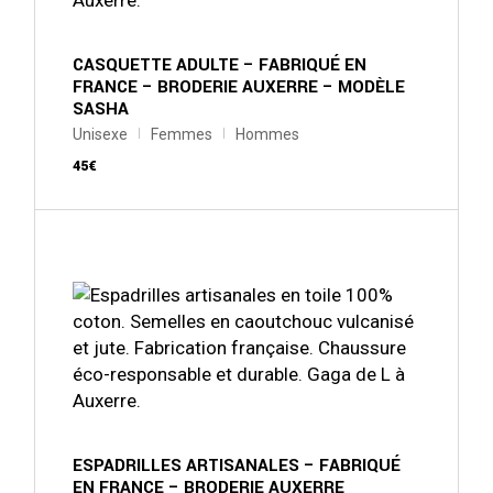
peuvent
être
choisies
sur
CASQUETTE ADULTE – FABRIQUÉ EN
la
FRANCE – BRODERIE AUXERRE – MODÈLE
page
SASHA
du
produit
Unisexe
Femmes
Hommes
45
€
Ce
produit
a
plusieurs
variations.
Les
options
peuvent
être
choisies
sur
la
page
du
ESPADRILLES ARTISANALES – FABRIQUÉ
produit
EN FRANCE – BRODERIE AUXERRE