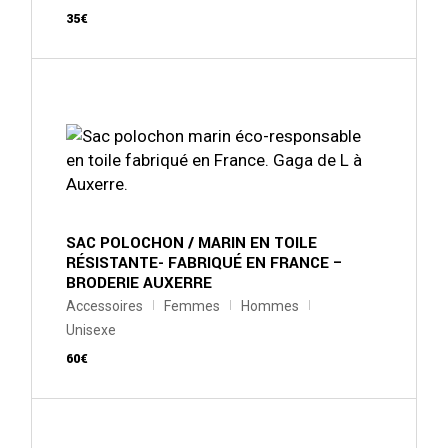
35
€
Ce
produit
a
plusieurs
variations.
Les
options
peuvent
être
choisies
sur
SAC POLOCHON / MARIN EN TOILE
la
RÉSISTANTE- FABRIQUÉ EN FRANCE –
page
BRODERIE AUXERRE
du
produit
Accessoires
Femmes
Hommes
Unisexe
60
€
Ce
produit
a