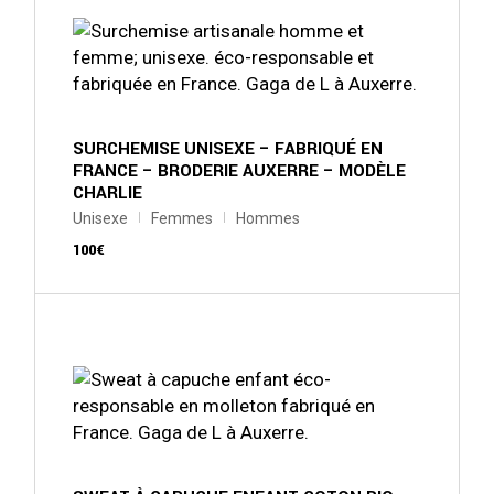
plusieurs
variations.
Les
options
peuvent
être
choisies
sur
SURCHEMISE UNISEXE – FABRIQUÉ EN
la
FRANCE – BRODERIE AUXERRE – MODÈLE
page
CHARLIE
du
produit
Unisexe
Femmes
Hommes
100
€
Ce
produit
a
plusieurs
variations.
Les
options
peuvent
être
choisies
sur