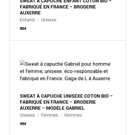
SWEAT À CAPUCHE ENFANT COTON BIO –
la
FABRIQUÉ EN FRANCE – BRODERIE
page
AUXERRE
du
produit
Enfants
Unisexe
80
€
Ce
produit
a
plusieurs
variations.
Les
options
peuvent
être
choisies
sur
SWEAT À CAPUCHE UNISEXE COTON BIO –
la
FABRIQUÉ EN FRANCE – BRODERIE
page
AUXERRE – MODÈLE GABRIEL
du
produit
Unisexe
Femmes
Hommes
90
€