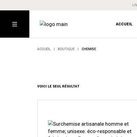
Aller
LI
au
contenu
ACCUEIL
ACCUEIL
BOUTIQUE
CHEMISE
VOICI LE SEUL RÉSULTAT
Ce
produit
a
plusieurs
variations.
Les
options