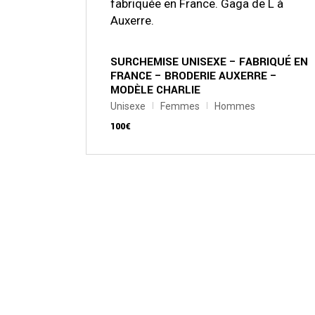
peuvent
être
choisies
sur
la
SURCHEMISE UNISEXE – FABRIQUÉ EN
page
FRANCE – BRODERIE AUXERRE –
du
produit
MODÈLE CHARLIE
Unisexe
Femmes
Hommes
100
€