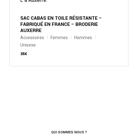
peuvent
être
choisies
sur
SAC CABAS EN TOILE RÉSISTANTE –
la
FABRIQUÉ EN FRANCE – BRODERIE
page
AUXERRE
du
produit
Accessoires
Femmes
Hommes
Unisexe
35
€
QUI SOMMES NOUS ?