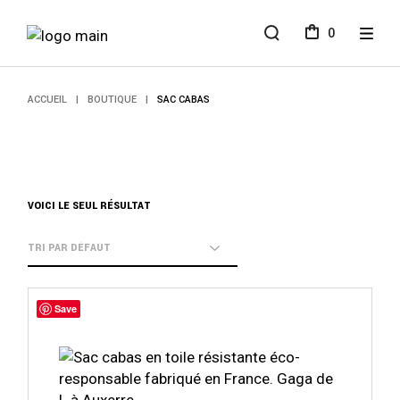
Aller
au
0
contenu
ACCUEIL
BOUTIQUE
SAC CABAS
VOICI LE SEUL RÉSULTAT
Ce
produit
Save
a
plusieurs
variations.
Les
options