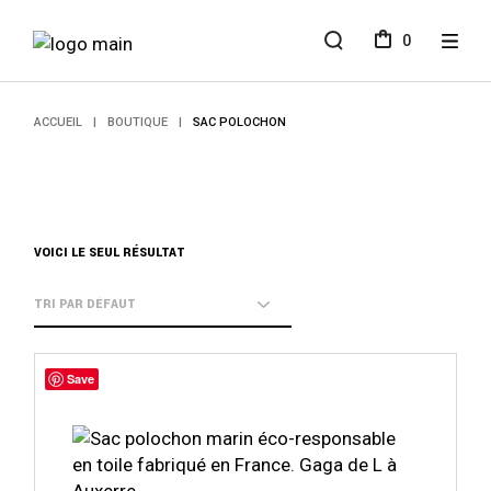
Aller
au
0
contenu
ACCUEIL
BOUTIQUE
SAC POLOCHON
VOICI LE SEUL RÉSULTAT
Ce
produit
Save
a
plusieurs
variations.
Les
options