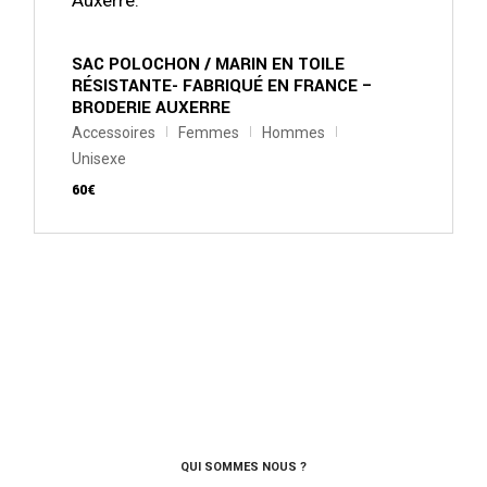
peuvent
être
choisies
sur
SAC POLOCHON / MARIN EN TOILE
la
RÉSISTANTE- FABRIQUÉ EN FRANCE –
page
BRODERIE AUXERRE
du
produit
Accessoires
Femmes
Hommes
Unisexe
60
€
QUI SOMMES NOUS ?