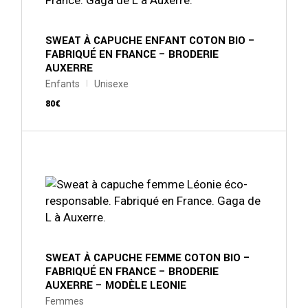
peuvent
être
choisies
sur
SWEAT À CAPUCHE ENFANT COTON BIO –
la
FABRIQUÉ EN FRANCE – BRODERIE
page
AUXERRE
du
produit
Enfants
Unisexe
80
€
Ce
produit
a
plusieurs
variations.
Les
options
peuvent
être
choisies
sur
SWEAT À CAPUCHE FEMME COTON BIO –
la
FABRIQUÉ EN FRANCE – BRODERIE
page
AUXERRE – MODÈLE LEONIE
du
produit
Femmes