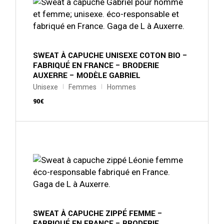
variations.
Les
options
peuvent
être
choisies
sur
SWEAT À CAPUCHE UNISEXE COTON BIO –
la
FABRIQUÉ EN FRANCE – BRODERIE
page
AUXERRE – MODÈLE GABRIEL
du
produit
Unisexe
Femmes
Hommes
90
€
Ce
produit
a
plusieurs
variations.
Les
options
peuvent
être
choisies
sur
SWEAT À CAPUCHE ZIPPÉ FEMME –
la
FABRIQUÉ EN FRANCE – BRODERIE