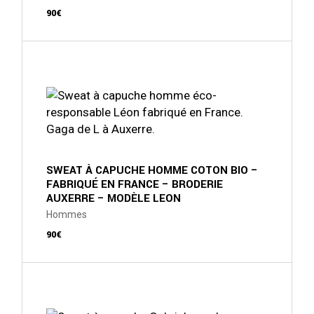
90
€
Ce
produit
a
plusieurs
variations.
Les
options
peuvent
être
choisies
sur
SWEAT À CAPUCHE HOMME COTON BIO –
la
FABRIQUÉ EN FRANCE – BRODERIE
page
AUXERRE – MODÈLE LEON
du
produit
Hommes
90
€
Ce
produit
a
plusieurs