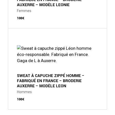
page
AUXERRE – MODÈLE LEONIE
du
produit
Femmes
100
€
Ce
produit
a
plusieurs
variations.
Les
options
peuvent
être
choisies
sur
SWEAT À CAPUCHE ZIPPÉ HOMME –
la
FABRIQUÉ EN FRANCE – BRODERIE
page
AUXERRE – MODÈLE LEON
du
produit
Hommes
100
€