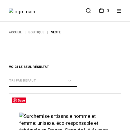
Aller
au
0
contenu
ACCUEIL
BOUTIQUE
VESTE
VOICI LE SEUL RÉSULTAT
Ce
produit
Save
a
plusieurs
variations.
Les
options