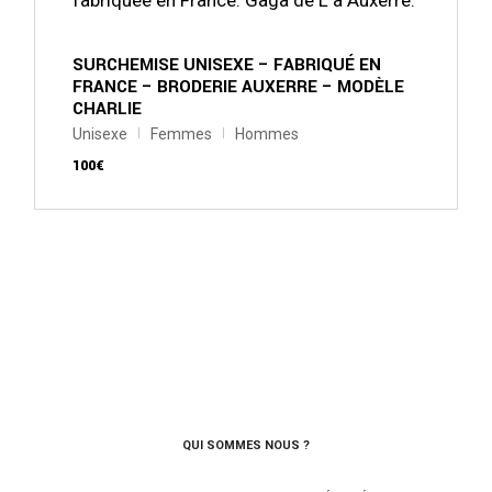
peuvent
être
choisies
sur
SURCHEMISE UNISEXE – FABRIQUÉ EN
la
FRANCE – BRODERIE AUXERRE – MODÈLE
page
CHARLIE
du
produit
Unisexe
Femmes
Hommes
100
€
QUI SOMMES NOUS ?